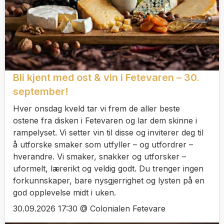
Bli kjent med ost & vin i Fetevaren – 30.
september!
Hver onsdag kveld tar vi frem de aller beste
ostene fra disken i Fetevaren og lar dem skinne i
rampelyset. Vi setter vin til disse og inviterer deg til
å utforske smaker som utfyller – og utfordrer –
hverandre. Vi smaker, snakker og utforsker –
uformelt, lærerikt og veldig godt. Du trenger ingen
forkunnskaper, bare nysgjerrighet og lysten på en
god opplevelse midt i uken.
30.09.2026 17:30 @ Colonialen Fetevare