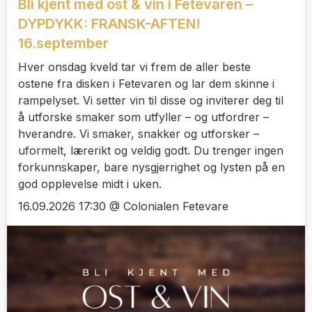
Bli kjent med ost & vin i Fetevaren –
DYPDYKK: FRANSK-AFTEN!
16.september
Hver onsdag kveld tar vi frem de aller beste
ostene fra disken i Fetevaren og lar dem skinne i
rampelyset. Vi setter vin til disse og inviterer deg til
å utforske smaker som utfyller – og utfordrer –
hverandre. Vi smaker, snakker og utforsker –
uformelt, lærerikt og veldig godt. Du trenger ingen
forkunnskaper, bare nysgjerrighet og lysten på en
god opplevelse midt i uken.
16.09.2026 17:30 @ Colonialen Fetevare