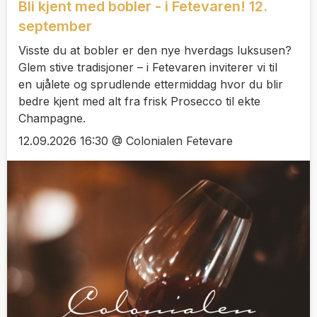
Bli kjent med bobler - i Fetevaren! 12.
september
Visste du at bobler er den nye hverdags luksusen?
Glem stive tradisjoner – i Fetevaren inviterer vi til
en ujålete og sprudlende ettermiddag hvor du blir
bedre kjent med alt fra frisk Prosecco til ekte
Champagne.
12.09.2026 16:30 @ Colonialen Fetevare