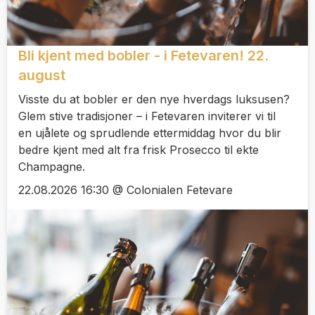
Bli kjent med bobler - i Fetevaren! 22.
august
Visste du at bobler er den nye hverdags luksusen?
Glem stive tradisjoner – i Fetevaren inviterer vi til
en ujålete og sprudlende ettermiddag hvor du blir
bedre kjent med alt fra frisk Prosecco til ekte
Champagne.
22.08.2026 16:30 @ Colonialen Fetevare