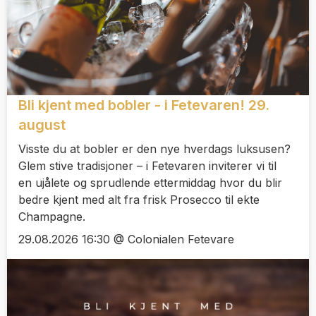
Bli kjent med bobler - i Fetevaren! 29.
august
Visste du at bobler er den nye hverdags luksusen?
Glem stive tradisjoner – i Fetevaren inviterer vi til
en ujålete og sprudlende ettermiddag hvor du blir
bedre kjent med alt fra frisk Prosecco til ekte
Champagne.
29.08.2026 16:30 @ Colonialen Fetevare