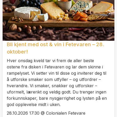
Bli kjent med ost & vin i Fetevaren – 28.
oktober!
Hver onsdag kveld tar vi frem de aller beste
ostene fra disken i Fetevaren og lar dem skinne i
rampelyset. Vi setter vin til disse og inviterer deg til
å utforske smaker som utfyller – og utfordrer –
hverandre. Vi smaker, snakker og utforsker –
uformelt, lærerikt og veldig godt. Du trenger ingen
forkunnskaper, bare nysgjerrighet og lysten på en
god opplevelse midt i uken.
28.10.2026 17:30 @ Colonialen Fetevare