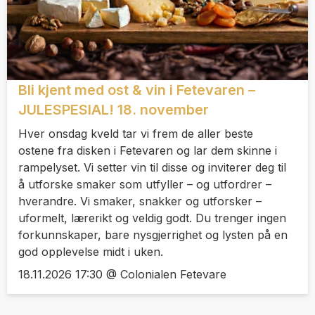
Bli kjent med ost & vin i Fetevaren –
JULESPESIAL! 18. november
Hver onsdag kveld tar vi frem de aller beste
ostene fra disken i Fetevaren og lar dem skinne i
rampelyset. Vi setter vin til disse og inviterer deg til
å utforske smaker som utfyller – og utfordrer –
hverandre. Vi smaker, snakker og utforsker –
uformelt, lærerikt og veldig godt. Du trenger ingen
forkunnskaper, bare nysgjerrighet og lysten på en
god opplevelse midt i uken.
18.11.2026 17:30 @ Colonialen Fetevare