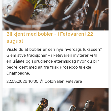
Bli kjent med bobler - i Fetevaren! 22.
august
Visste du at bobler er den nye hverdags luksusen?
Glem stive tradisjoner – i Fetevaren inviterer vi til
en ujålete og sprudlende ettermiddag hvor du blir
bedre kjent med alt fra frisk Prosecco til ekte
Champagne.
22.08.2026 16:30 @ Colonialen Fetevare