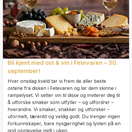
Bli kjent med ost & vin i Fetevaren – 30.
september!
Hver onsdag kveld tar vi frem de aller beste
ostene fra disken i Fetevaren og lar dem skinne i
rampelyset. Vi setter vin til disse og inviterer deg til
å utforske smaker som utfyller – og utfordrer –
hverandre. Vi smaker, snakker og utforsker –
uformelt, lærerikt og veldig godt. Du trenger ingen
forkunnskaper, bare nysgjerrighet og lysten på en
god opplevelse midt i uken.