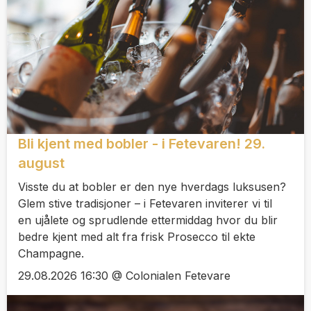
Bli kjent med bobler - i Fetevaren! 29.
august
Visste du at bobler er den nye hverdags luksusen?
Glem stive tradisjoner – i Fetevaren inviterer vi til
en ujålete og sprudlende ettermiddag hvor du blir
bedre kjent med alt fra frisk Prosecco til ekte
Champagne.
29.08.2026 16:30 @ Colonialen Fetevare