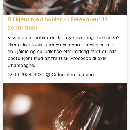
Bli kjent med bobler - i Fetevaren! 12.
september
Visste du at bobler er den nye hverdags luksusen?
Glem stive tradisjoner – i Fetevaren inviterer vi til
en ujålete og sprudlende ettermiddag hvor du blir
bedre kjent med alt fra frisk Prosecco til ekte
Champagne.
12.09.2026 16:30 @ Colonialen Fetevare