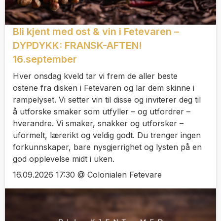
Bli kjent med ost & vin i Fetevaren –
DYPDYKK: FRANSK-AFTEN!
16.september
Hver onsdag kveld tar vi frem de aller beste
ostene fra disken i Fetevaren og lar dem skinne i
rampelyset. Vi setter vin til disse og inviterer deg til
å utforske smaker som utfyller – og utfordrer –
hverandre. Vi smaker, snakker og utforsker –
uformelt, lærerikt og veldig godt. Du trenger ingen
forkunnskaper, bare nysgjerrighet og lysten på en
god opplevelse midt i uken.
16.09.2026 17:30 @ Colonialen Fetevare