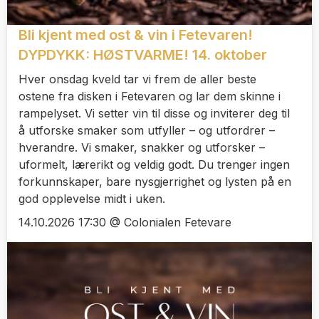
Bli kjent med ost & vin i Fetevaren!
DYPDYKK: HØSTVARME! 14. oktober
Hver onsdag kveld tar vi frem de aller beste
ostene fra disken i Fetevaren og lar dem skinne i
rampelyset. Vi setter vin til disse og inviterer deg til
å utforske smaker som utfyller – og utfordrer –
hverandre. Vi smaker, snakker og utforsker –
uformelt, lærerikt og veldig godt. Du trenger ingen
forkunnskaper, bare nysgjerrighet og lysten på en
god opplevelse midt i uken.
14.10.2026 17:30 @ Colonialen Fetevare