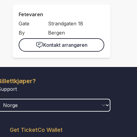
Fetevaren
Gate
Strandgaten 18
By
Bergen
Kontakt arrangøren
Billettkjøper?
Support
LAND
Get TicketCo Wallet