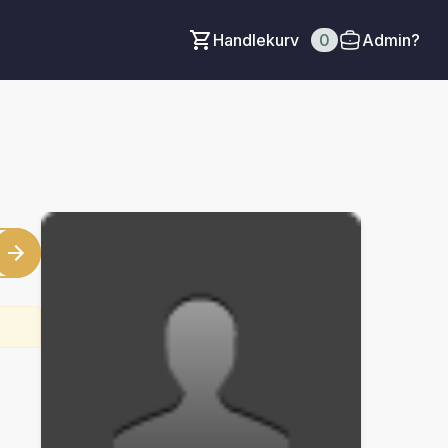
Handlekurv
0
Admin?