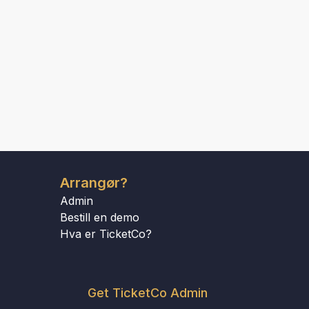
Arrangør?
Admin
Bestill en demo
Hva er TicketCo?
Get TicketCo Admin