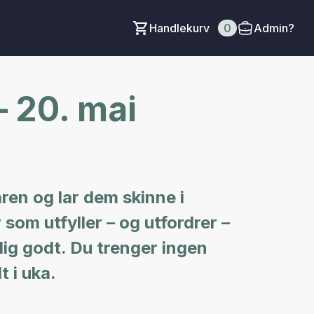
Handlekurv
0
Admin?
– 20. mai
aren og lar dem skinne i
r som utfyller – og utfordrer –
dig godt. Du trenger ingen
 i uka.