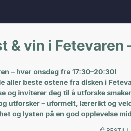
t & vin i Fetevaren 
aren – hver onsdag fra 17:30–20:30!
e aller beste ostene fra disken i Fetev
se og inviterer deg til å utforske smake
g utforsker – uformelt, lærerikt og vel
het og lysten på en god opplevelse midt
BESTILL