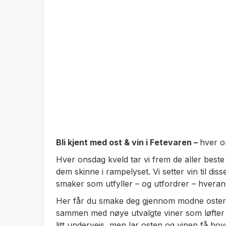
Bli kjent med ost & vin i Fetevaren –
hver o
Hver onsdag kveld tar vi frem de aller beste
dem skinne i rampelyset. Vi setter vin til diss
smaker som utfyller – og utfordrer – hveran
Her får du smake deg gjennom modne oster, 
sammen med nøye utvalgte viner som løfter s
litt underveis, men lar osten og vinen få hov